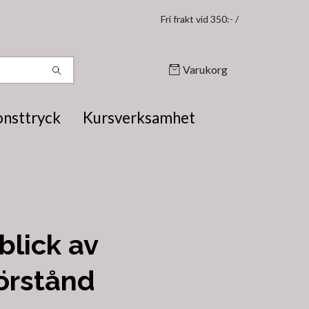
Fri frakt vid 350:- /
Varukorg
onsttryck
Kursverksamhet
lick av
örstånd