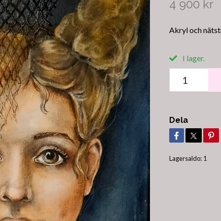
4 900 kr
Akryl och nätst
I lager.
Dela
Lagersaldo:
1