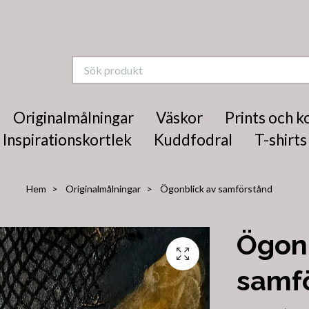
Originalmålningar
Väskor
Prints och k
Inspirationskortlek
Kuddfodral
T-shirts
Hem
Originalmålningar
Ögonblick av samförstånd
Ögonb
samf