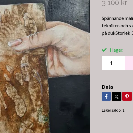
3 100 kr
Spännande måln
tekniken och s 
på dukStorlek 
I lager.
Dela
Lagersaldo:
1