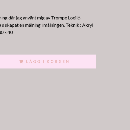
ing där jag använt mig av Trompe Loeilé-
a s skapat en målning i målningen. Teknik : Akryl
30 x 40
LÄGG I KORGEN